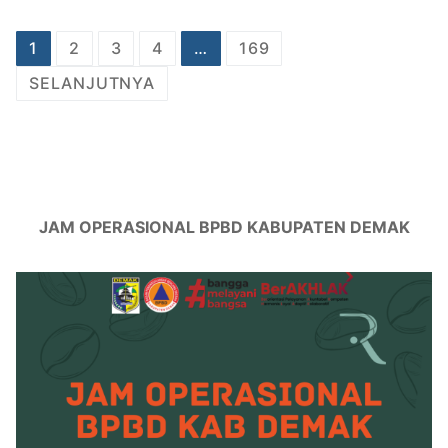
Paginasi
1
2
3
4
…
169
pos
SELANJUTNYA
JAM OPERASIONAL BPBD KABUPATEN DEMAK